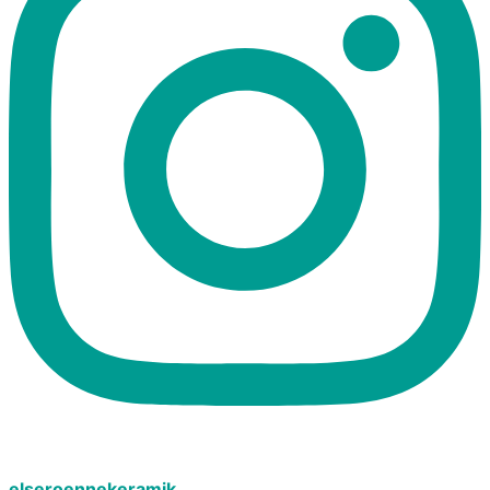
elseroennekeramik