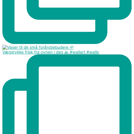
Vægstykke frisk fra ovnen i dag 🙏 #wallart #wallp