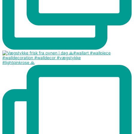
#lightpinkrose 🙏