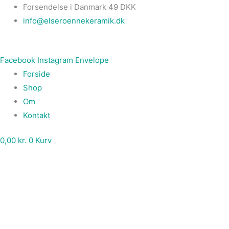
Gå
Main
Krus
Forsendelse i Danmark 49 DKK
til
Menu
-
info@elseroennekeramik.dk
indholdet
"One
of
Facebook
Instagram
Envelope
a
Forside
kind"
Shop
antal
Om
Kontakt
0,00
kr.
0
Kurv