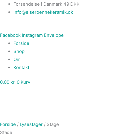
Gå
Main
Stage
Forsendelse i Danmark 49 DKK
til
Menu
antal
info@elseroennekeramik.dk
indholdet
Facebook
Instagram
Envelope
Forside
Shop
Om
Kontakt
0,00
kr.
0
Kurv
Forside
/
Lysestager
/ Stage
Stage