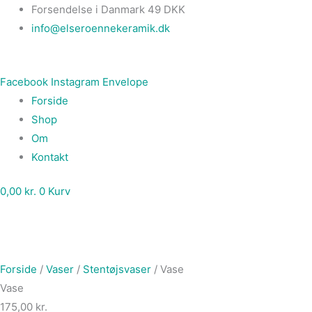
Gå
Main
Forsendelse i Danmark 49 DKK
til
Menu
info@elseroennekeramik.dk
indholdet
Facebook
Instagram
Envelope
Forside
Shop
Om
Kontakt
0,00
kr.
0
Kurv
Forside
/
Vaser
/
Stentøjsvaser
/ Vase
Vase
175,00
kr.