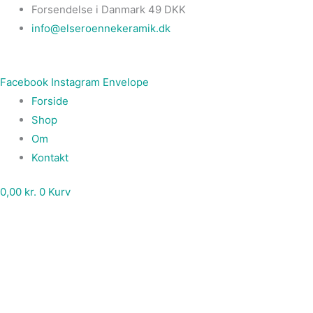
Gå
Main
Skulptur
Forsendelse i Danmark 49 DKK
til
Menu
med
info@elseroennekeramik.dk
indholdet
indbygget
"skål"
Facebook
Instagram
Envelope
antal
Forside
Shop
Om
Kontakt
0,00
kr.
0
Kurv